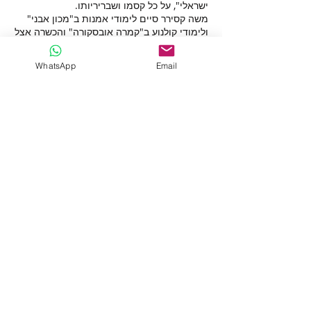
ישראלי‫",‬ על כל קסמו ושבריריותו‫.‬
‫משה קסירר סיים לימודי אמנות ב‫"‬מכון אבני‫"‬
ולימודי קולנוע ב‫"‬קמרה אובסקורה‫"‬ והכשרה אצל
האמנים נפתלי גולומב‫,‬ דון ג'סקו ורוברט בוסלר‫.‬
מציג בתערוכות קבוצתיות רבות ובשמונה
WhatsApp
Email
תערוכות יחיד.
יעל מוסנזון אוצרת
back