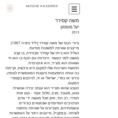
​MOSHE KASSIRER
משה קסירר
יעל מוסנזון
2013
מייצגים שאיפה לפשטות מודעת‫.‬
הגליל הוא ביתו של קסירר מבחירה‫, בו קבע
מושבו לפני כעשור. היכרותו עם הנוף בו הוא חי
ושאותו הוא מצייר, היא אינטימית. ‬
תחושת השייכות שלו למקום היא נרכשת, וקיימת
בה אותה התפעמות ורעננות המאפשרת לצופה,
עירוני או כפרי, ישראלי או זר, להיכבש בקסמיי
המקום.
הטבע שהוא מצייר הוא עצמו יצירה אנושית‫:‬
נטוע‫,‬ מעובד‫,‬ מניב‫,‬ סלול‫,‬ עקור ‫-‬ ועם זאת‫:‬
תמידי‫,‬ רב הוד‫,‬ חזק מכל מעשה ידי אדם‫.‬
הנרטיבים המרומזים שנמצאים בציורים
ובשמותיהם‫,‬ מצביעים‫ על שאיפה והזמנה
לשיחה- ובמקביל, מייצגים ויתור על האפשרות
לתקשורת מילולית, לטובת שיתוף ברגש דרך