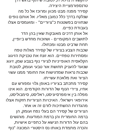
טרנספורמציית היצירה. ‬
קסירר מפנה מבט מכוון ומרוכז אל כל מה
שנלקח בדרך כלל כמובן מאליו‫.‬ אל אותם נופים
שנחווים בפשטנות כ‫"‬ציוריים‫"‬ ‫-‬ ומועמסים אצלו
בעבודת כפיים‫. ‬
אל אותן דרכים מאובקות שאין בהן הדר
לתושבים המקומיים - ושזוכות מחדש ביופיין‫,‬
תחת שרביט מבטו ומכחולו‫.‬
שכבות הצבע בציוריו של קסירר מגלות טפח
ומסתירות טפחיים‫. ‬הוא זונח את טכניקת הזיגוג
הקלאסית האופייניות לציורי נוף בצבע שמן‫,‬ זיגוג
שנועד להעניק תחושת אור טבעי ועומק‫,‬ לטובת
שכבות נראות שמדגישות את החומר ממנו עשוי
הציור ואת מלאכת עשייתו‫.‬
קסירר מתכתב בציוריו באופן גלוי ומפורש עם
אחיו‫,‬ ציירי הנוף של הדורות הקודמים‫.‬ הוא אינו
מפלה בין אימפרסיוניסט‫,‬ ראליסט‫,‬ סימבוליסט‫,‬
אירופאי‫ ‬וישראלי‫.‬ האיכויות הציוריות חזקות אצלו
מהגדרות ההשתיכות לזרם זה או אחר‫.‬
הציורים של קסירר הם בעלי נפח ועומק‫,‬ הן
ברמה החומרית והן ברמת המודעות‫.‬ מורגשים
בהם עול הדורות הנישא על כתפיים אישיות,
והכרה מתמדת באותו נס היסטורי המכונה ‫"‬נוף